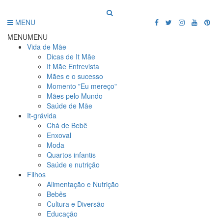
MENU
MENU
MENU
Vida de Mãe
Dicas de It Mãe
It Mãe Entrevista
Mães e o sucesso
Momento "Eu mereço"
Mães pelo Mundo
Saúde de Mãe
It-grávida
Chá de Bebê
Enxoval
Moda
Quartos infantis
Saúde e nutrição
Filhos
Alimentação e Nutrição
Bebês
Cultura e Diversão
Educação