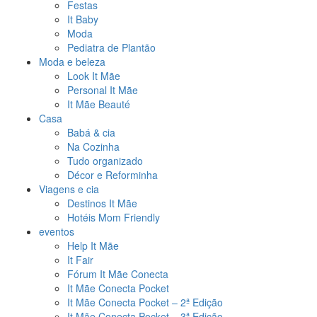
Festas
It Baby
Moda
Pediatra de Plantão
Moda e beleza
Look It Mãe
Personal It Mãe
It Mãe Beauté
Casa
Babá & cia
Na Cozinha
Tudo organizado
Décor e Reforminha
Viagens e cia
Destinos It Mãe
Hotéis Mom Friendly
eventos
Help It Mãe
It Fair
Fórum It Mãe Conecta
It Mãe Conecta Pocket
It Mãe Conecta Pocket – 2ª Edição
It Mãe Conecta Pocket – 3ª Edição