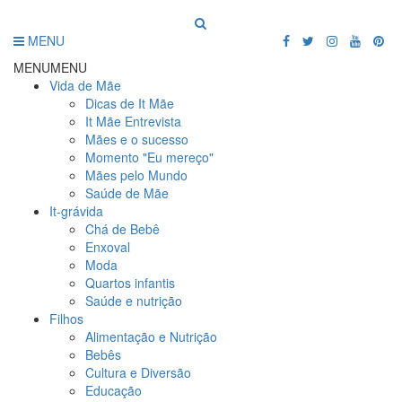
MENU
MENU
MENU
Vida de Mãe
Dicas de It Mãe
It Mãe Entrevista
Mães e o sucesso
Momento "Eu mereço"
Mães pelo Mundo
Saúde de Mãe
It-grávida
Chá de Bebê
Enxoval
Moda
Quartos infantis
Saúde e nutrição
Filhos
Alimentação e Nutrição
Bebês
Cultura e Diversão
Educação