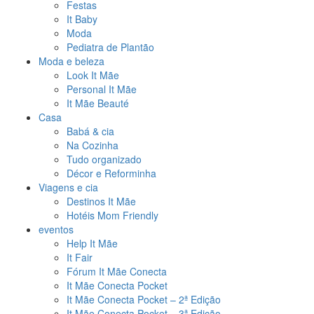
Festas
It Baby
Moda
Pediatra de Plantão
Moda e beleza
Look It Mãe
Personal It Mãe
It Mãe Beauté
Casa
Babá & cia
Na Cozinha
Tudo organizado
Décor e Reforminha
Viagens e cia
Destinos It Mãe
Hotéis Mom Friendly
eventos
Help It Mãe
It Fair
Fórum It Mãe Conecta
It Mãe Conecta Pocket
It Mãe Conecta Pocket – 2ª Edição
It Mãe Conecta Pocket – 3ª Edição