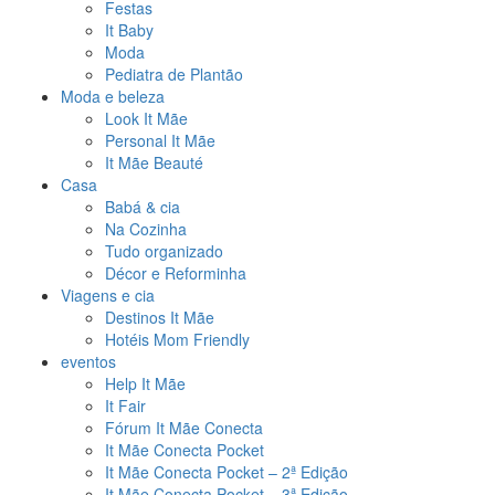
Festas
It Baby
Moda
Pediatra de Plantão
Moda e beleza
Look It Mãe
Personal It Mãe
It Mãe Beauté
Casa
Babá & cia
Na Cozinha
Tudo organizado
Décor e Reforminha
Viagens e cia
Destinos It Mãe
Hotéis Mom Friendly
eventos
Help It Mãe
It Fair
Fórum It Mãe Conecta
It Mãe Conecta Pocket
It Mãe Conecta Pocket – 2ª Edição
It Mãe Conecta Pocket – 3ª Edição