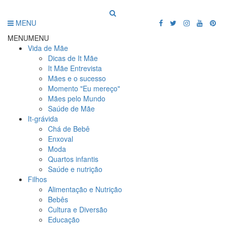
MENU
MENU
MENU
Vida de Mãe
Dicas de It Mãe
It Mãe Entrevista
Mães e o sucesso
Momento "Eu mereço"
Mães pelo Mundo
Saúde de Mãe
It-grávida
Chá de Bebê
Enxoval
Moda
Quartos infantis
Saúde e nutrição
Filhos
Alimentação e Nutrição
Bebês
Cultura e Diversão
Educação