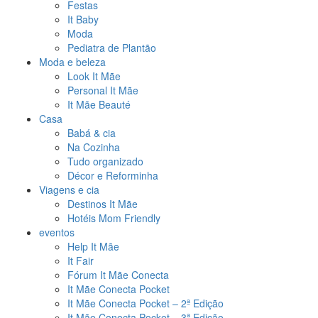
Festas
It Baby
Moda
Pediatra de Plantão
Moda e beleza
Look It Mãe
Personal It Mãe
It Mãe Beauté
Casa
Babá & cia
Na Cozinha
Tudo organizado
Décor e Reforminha
Viagens e cia
Destinos It Mãe
Hotéis Mom Friendly
eventos
Help It Mãe
It Fair
Fórum It Mãe Conecta
It Mãe Conecta Pocket
It Mãe Conecta Pocket – 2ª Edição
It Mãe Conecta Pocket – 3ª Edição