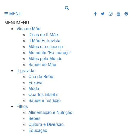
MENU
MENU
MENU
Vida de Mãe
Dicas de It Mãe
It Mãe Entrevista
Mães e o sucesso
Momento "Eu mereço"
Mães pelo Mundo
Saúde de Mãe
It-grávida
Chá de Bebê
Enxoval
Moda
Quartos infantis
Saúde e nutrição
Filhos
Alimentação e Nutrição
Bebês
Cultura e Diversão
Educação