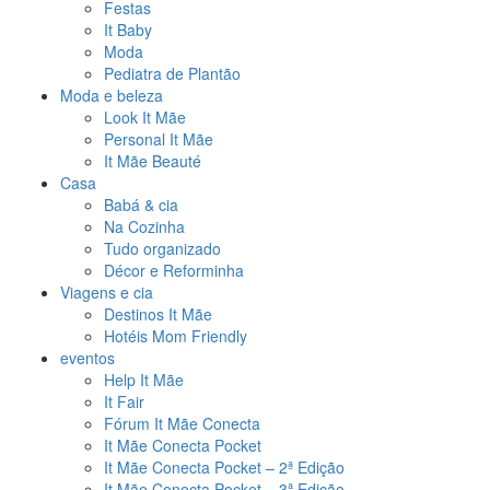
Festas
It Baby
Moda
Pediatra de Plantão
Moda e beleza
Look It Mãe
Personal It Mãe
It Mãe Beauté
Casa
Babá & cia
Na Cozinha
Tudo organizado
Décor e Reforminha
Viagens e cia
Destinos It Mãe
Hotéis Mom Friendly
eventos
Help It Mãe
It Fair
Fórum It Mãe Conecta
It Mãe Conecta Pocket
It Mãe Conecta Pocket – 2ª Edição
It Mãe Conecta Pocket – 3ª Edição