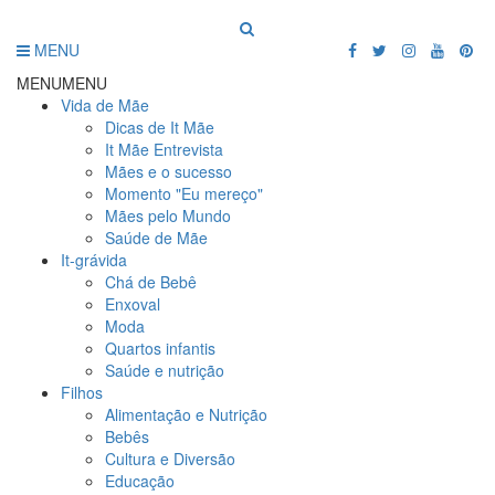
MENU
MENU
MENU
Vida de Mãe
Dicas de It Mãe
It Mãe Entrevista
Mães e o sucesso
Momento "Eu mereço"
Mães pelo Mundo
Saúde de Mãe
It-grávida
Chá de Bebê
Enxoval
Moda
Quartos infantis
Saúde e nutrição
Filhos
Alimentação e Nutrição
Bebês
Cultura e Diversão
Educação