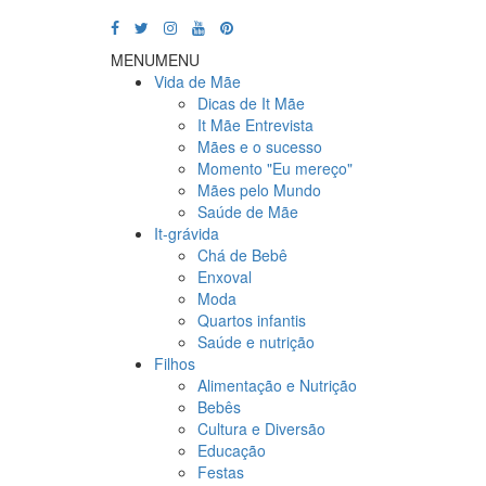
MENU
MENU
Vida de Mãe
Dicas de It Mãe
It Mãe Entrevista
Mães e o sucesso
Momento "Eu mereço"
Mães pelo Mundo
Saúde de Mãe
It-grávida
Chá de Bebê
Enxoval
Moda
Quartos infantis
Saúde e nutrição
Filhos
Alimentação e Nutrição
Bebês
Cultura e Diversão
Educação
Festas