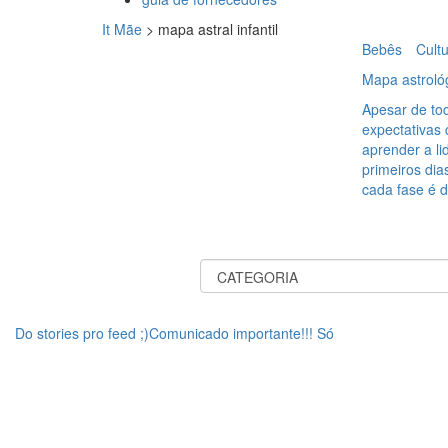
It Mãe
>
mapa astral infantil
Bebês
Cult
Mapa astrológ
Apesar de to
expectativas
aprender a l
primeiros di
cada fase é d
Do stories pro feed ;)Comunicado importante!!! Só