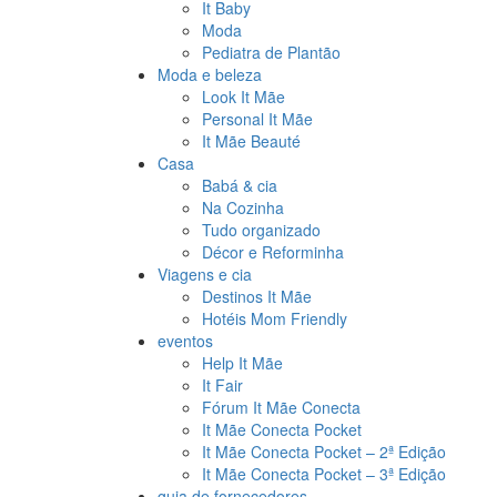
It Baby
Moda
Pediatra de Plantão
Moda e beleza
Look It Mãe
Personal It Mãe
It Mãe Beauté
Casa
Babá & cia
Na Cozinha
Tudo organizado
Décor e Reforminha
Viagens e cia
Destinos It Mãe
Hotéis Mom Friendly
eventos
Help It Mãe
It Fair
Fórum It Mãe Conecta
It Mãe Conecta Pocket
It Mãe Conecta Pocket – 2ª Edição
It Mãe Conecta Pocket – 3ª Edição
guia de fornecedores