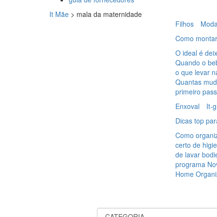
It Mãe
>
mala da maternidade
Filhos
Mod
Como montar 
O ideal é dei
Quando o beb
o que levar n
Quantas muda
primeiro pas
Enxoval
It-
Dicas top par
Como organiz
certo de higi
de lavar bod
programa Nov
Home Organiz