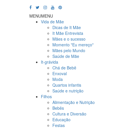
MENU
MENU
Vida de Mãe
Dicas de It Mãe
It Mãe Entrevista
Mães e o sucesso
Momento "Eu mereço"
Mães pelo Mundo
Saúde de Mãe
It-grávida
Chá de Bebê
Enxoval
Moda
Quartos infantis
Saúde e nutrição
Filhos
Alimentação e Nutrição
Bebês
Cultura e Diversão
Educação
Festas