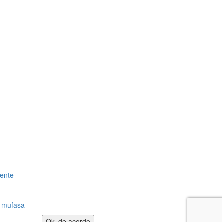
gente
:
mufasa
Ok, de acordo