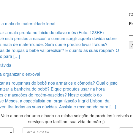
a
C
a mala de maternidade ideal
E
xar a mala pronta no início do oitavo mês (Foto: 123RF)
ê está prestes a nascer, é comum surgir aquela dúvida sobre
a mala de maternidade. Será que é preciso levar fraldas?
s de roupas o bebê vai precisar? E quanto às suas roupas? O
so para […]
grávida
a organizar o enxoval
ar as roupinhas do bebê nos armários e cômoda? Qual o jeito
enizar a banheira do bebê? E que produtos usar na hora
ies e macacões de recém-nascidos? Neste episódio do
e Meses, a especialista em organização Ingrid Lisboa, da
er, tira todas as suas dúvidas. Assista e recomende para […]
Vale a pena dar uma olhada na minha seleção de produtos incríveis e
serviços que facilitam sua vida de mãe ;)