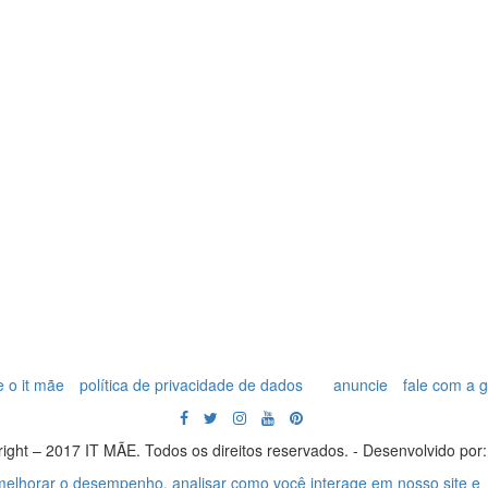
 o it mãe
política de privacidade de dados
anuncie
fale com a 
ight – 2017 IT MÃE. Todos os direitos reservados. - Desenvolvido por
 melhorar o desempenho, analisar como você interage em nosso site e