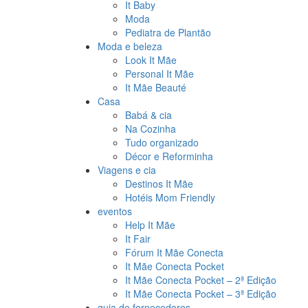
It Baby
Moda
Pediatra de Plantão
Moda e beleza
Look It Mãe
Personal It Mãe
It Mãe Beauté
Casa
Babá & cia
Na Cozinha
Tudo organizado
Décor e Reforminha
Viagens e cia
Destinos It Mãe
Hotéis Mom Friendly
eventos
Help It Mãe
It Fair
Fórum It Mãe Conecta
It Mãe Conecta Pocket
It Mãe Conecta Pocket – 2ª Edição
It Mãe Conecta Pocket – 3ª Edição
guia de fornecedores