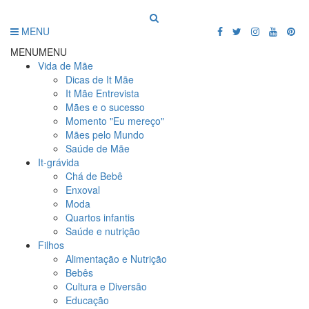
MENU
MENU
MENU
Vida de Mãe
Dicas de It Mãe
It Mãe Entrevista
Mães e o sucesso
Momento "Eu mereço"
Mães pelo Mundo
Saúde de Mãe
It-grávida
Chá de Bebê
Enxoval
Moda
Quartos infantis
Saúde e nutrição
Filhos
Alimentação e Nutrição
Bebês
Cultura e Diversão
Educação