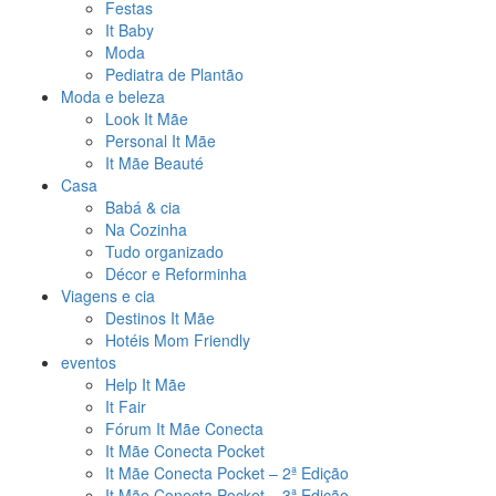
Festas
It Baby
Moda
Pediatra de Plantão
Moda e beleza
Look It Mãe
Personal It Mãe
It Mãe Beauté
Casa
Babá & cia
Na Cozinha
Tudo organizado
Décor e Reforminha
Viagens e cia
Destinos It Mãe
Hotéis Mom Friendly
eventos
Help It Mãe
It Fair
Fórum It Mãe Conecta
It Mãe Conecta Pocket
It Mãe Conecta Pocket – 2ª Edição
It Mãe Conecta Pocket – 3ª Edição