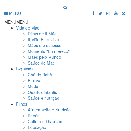
MENU
MENU
MENU
Vida de Mãe
Dicas de It Mãe
It Mãe Entrevista
Mães e o sucesso
Momento "Eu mereço"
Mães pelo Mundo
Saúde de Mãe
It-grávida
Chá de Bebê
Enxoval
Moda
Quartos infantis
Saúde e nutrição
Filhos
Alimentação e Nutrição
Bebês
Cultura e Diversão
Educação