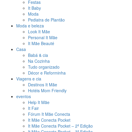
Festas
It Baby
Moda
Pediatra de Plantão
Moda e beleza
Look It Mãe
Personal It Mãe
It Mãe Beauté
Casa
Babá & cia
Na Cozinha
Tudo organizado
Décor e Reforminha
Viagens e cia
Destinos It Mãe
Hotéis Mom Friendly
eventos
Help It Mãe
It Fair
Fórum It Mãe Conecta
It Mãe Conecta Pocket
It Mãe Conecta Pocket – 2ª Edição
It Mãe Conecta Pocket – 3ª Edição