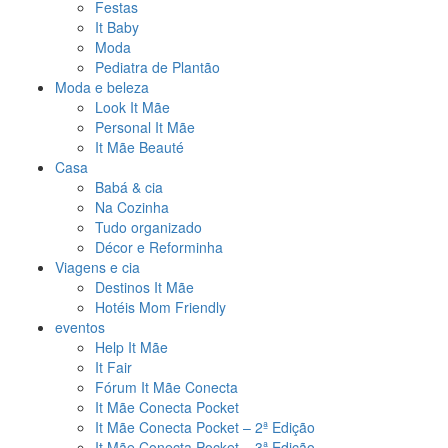
Festas
It Baby
Moda
Pediatra de Plantão
Moda e beleza
Look It Mãe
Personal It Mãe
It Mãe Beauté
Casa
Babá & cia
Na Cozinha
Tudo organizado
Décor e Reforminha
Viagens e cia
Destinos It Mãe
Hotéis Mom Friendly
eventos
Help It Mãe
It Fair
Fórum It Mãe Conecta
It Mãe Conecta Pocket
It Mãe Conecta Pocket – 2ª Edição
It Mãe Conecta Pocket – 3ª Edição