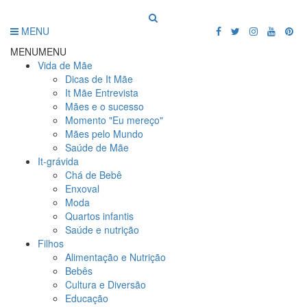
MENU
MENU
MENU
Vida de Mãe
Dicas de It Mãe
It Mãe Entrevista
Mães e o sucesso
Momento "Eu mereço"
Mães pelo Mundo
Saúde de Mãe
It-grávida
Chá de Bebê
Enxoval
Moda
Quartos infantis
Saúde e nutrição
Filhos
Alimentação e Nutrição
Bebês
Cultura e Diversão
Educação