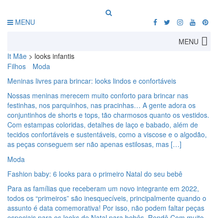
MENU
MENU
It Mãe
>
looks infantis
Filhos
Moda
Meninas livres para brincar: looks lindos e confortáveis
Nossas meninas merecem muito conforto para brincar nas
festinhas, nos parquinhos, nas pracinhas… A gente adora os
conjuntinhos de shorts e tops, tão charmosos quanto os vestidos.
Com estampas coloridas, detalhes de laço e babado, além de
tecidos confortáveis e sustentáveis, como a viscose e o algodão,
as peças conseguem ser não apenas estilosas, mas […]
Moda
Fashion baby: 6 looks para o primeiro Natal do seu bebê
Para as famílias que receberam um novo integrante em 2022,
todos os “primeiros” são inesquecíveis, principalmente quando o
assunto é data comemorativa! Por isso, não podem faltar peças
especiais para os looks de Natal para bebês. Rendô Com muito