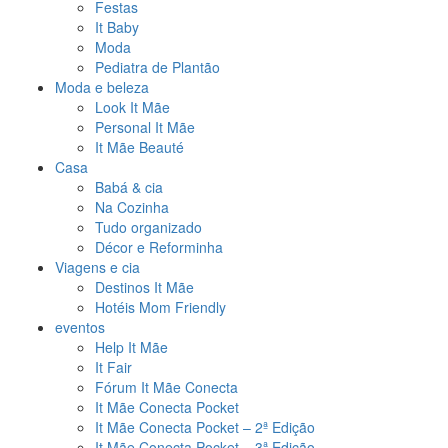
Festas
It Baby
Moda
Pediatra de Plantão
Moda e beleza
Look It Mãe
Personal It Mãe
It Mãe Beauté
Casa
Babá & cia
Na Cozinha
Tudo organizado
Décor e Reforminha
Viagens e cia
Destinos It Mãe
Hotéis Mom Friendly
eventos
Help It Mãe
It Fair
Fórum It Mãe Conecta
It Mãe Conecta Pocket
It Mãe Conecta Pocket – 2ª Edição
It Mãe Conecta Pocket – 3ª Edição