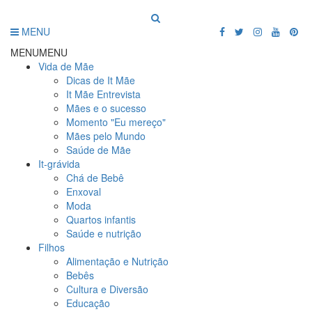
MENU
MENU
MENU
Vida de Mãe
Dicas de It Mãe
It Mãe Entrevista
Mães e o sucesso
Momento "Eu mereço"
Mães pelo Mundo
Saúde de Mãe
It-grávida
Chá de Bebê
Enxoval
Moda
Quartos infantis
Saúde e nutrição
Filhos
Alimentação e Nutrição
Bebês
Cultura e Diversão
Educação