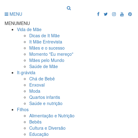
MENU
MENU
MENU
Vida de Mãe
Dicas de It Mãe
It Mãe Entrevista
Mães e o sucesso
Momento "Eu mereço"
Mães pelo Mundo
Saúde de Mãe
It-grávida
Chá de Bebê
Enxoval
Moda
Quartos infantis
Saúde e nutrição
Filhos
Alimentação e Nutrição
Bebês
Cultura e Diversão
Educação