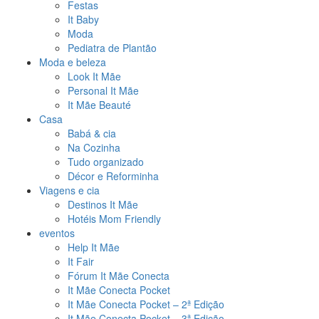
Festas
It Baby
Moda
Pediatra de Plantão
Moda e beleza
Look It Mãe
Personal It Mãe
It Mãe Beauté
Casa
Babá & cia
Na Cozinha
Tudo organizado
Décor e Reforminha
Viagens e cia
Destinos It Mãe
Hotéis Mom Friendly
eventos
Help It Mãe
It Fair
Fórum It Mãe Conecta
It Mãe Conecta Pocket
It Mãe Conecta Pocket – 2ª Edição
It Mãe Conecta Pocket – 3ª Edição