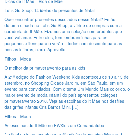
Dicas de It Mãe
Vida de Mãe
Let’s Go Shop: 14 ideias de presentes de Natal
Quer encontrar presentes descolados nesse Natal? Então,
dê uma olhada no Let’s Go Shop, a vitrine de compras com a
curadoria do It Mãe. Fizemos uma seleção com produtos que
você vai amar. Entre eles, tem lembrancinhas para os
pequenos e itens para o verão – todos com desconto para as
nossas leitoras, claro. Aproveite!
Filhos
Moda
O melhor da primavera/verão para as kids
A 21ª edição do Fashion Weekend Kids aconteceu de 10 a 13 de
setembro, no Shopping Cidade Jardim, em São Paulo, em um
evento para convidados. Com o tema Um Mundo Mais colorido, o
maior evento de moda infantil do país apresentou coleções
primavera/verão 2016. Veja as escolhas do It Mãe nos desfiles
das grifes infantis Cris Barros Mini, […]
Filhos
Moda
As escolhas do It Mãe no FWKids em Comandatuba
No final de julho, aconteceu a 5ª edição do Fashion Weekend