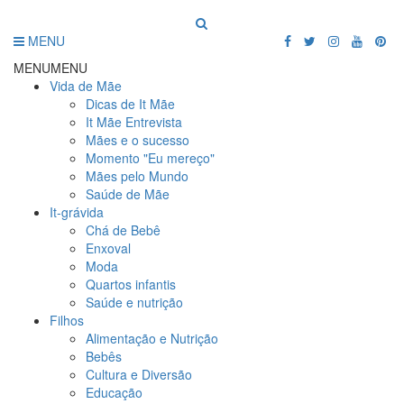
MENU
MENU
MENU
Vida de Mãe
Dicas de It Mãe
It Mãe Entrevista
Mães e o sucesso
Momento "Eu mereço"
Mães pelo Mundo
Saúde de Mãe
It-grávida
Chá de Bebê
Enxoval
Moda
Quartos infantis
Saúde e nutrição
Filhos
Alimentação e Nutrição
Bebês
Cultura e Diversão
Educação