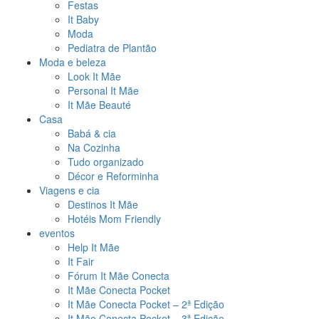
Festas
It Baby
Moda
Pediatra de Plantão
Moda e beleza
Look It Mãe
Personal It Mãe
It Mãe Beauté
Casa
Babá & cia
Na Cozinha
Tudo organizado
Décor e Reforminha
Viagens e cia
Destinos It Mãe
Hotéis Mom Friendly
eventos
Help It Mãe
It Fair
Fórum It Mãe Conecta
It Mãe Conecta Pocket
It Mãe Conecta Pocket – 2ª Edição
It Mãe Conecta Pocket – 3ª Edição