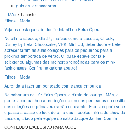
guia de fornecedores
It Mãe
>
Lacoste
Filhos
Moda
Veja os destaques do desfile infantil da Feira Ópera
No último sábado, dia 24, marcas como a Lacoste, Cheeky,
Disney by Fefa, Chococake, VRK, Mini US, Bébé Sucré e L’été,
apresentaram as suas coleções para os pequenos para a
próxima temporada de verão. O ItMãe esteve por lá e
selecionou algumas das melhores tendências para os mini-
fashionistas! Confira na galeria abaixo!
Filhos
Moda
Aprenda a fazer um penteado com trança embutida
Na cobertura da 19ª Feira Ópera, o direto do lounge ItMãe, a
gente acompanhou a produção de um dos penteados do desfile
das coleções de primavera-verão do evento. E ensina para você
o passo a passo do look de uma das modelos mirins do show da
Lacoste, criado pela equipe do salão Jacque Janine. Confira!
CONTEÚDO EXCLUSIVO PARA VOCÊ