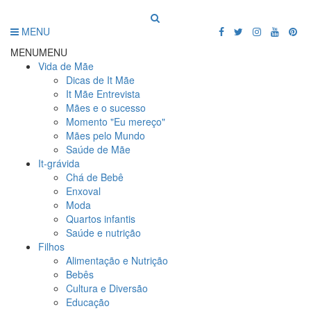
MENU
MENU
MENU
Vida de Mãe
Dicas de It Mãe
It Mãe Entrevista
Mães e o sucesso
Momento "Eu mereço"
Mães pelo Mundo
Saúde de Mãe
It-grávida
Chá de Bebê
Enxoval
Moda
Quartos infantis
Saúde e nutrição
Filhos
Alimentação e Nutrição
Bebês
Cultura e Diversão
Educação