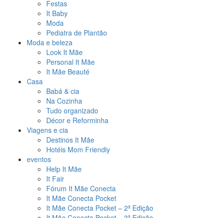
Festas
It Baby
Moda
Pediatra de Plantão
Moda e beleza
Look It Mãe
Personal It Mãe
It Mãe Beauté
Casa
Babá & cia
Na Cozinha
Tudo organizado
Décor e Reforminha
Viagens e cia
Destinos It Mãe
Hotéis Mom Friendly
eventos
Help It Mãe
It Fair
Fórum It Mãe Conecta
It Mãe Conecta Pocket
It Mãe Conecta Pocket – 2ª Edição
It Mãe Conecta Pocket – 3ª Edição