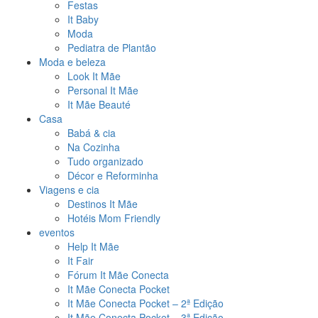
Festas
It Baby
Moda
Pediatra de Plantão
Moda e beleza
Look It Mãe
Personal It Mãe
It Mãe Beauté
Casa
Babá & cia
Na Cozinha
Tudo organizado
Décor e Reforminha
Viagens e cia
Destinos It Mãe
Hotéis Mom Friendly
eventos
Help It Mãe
It Fair
Fórum It Mãe Conecta
It Mãe Conecta Pocket
It Mãe Conecta Pocket – 2ª Edição
It Mãe Conecta Pocket – 3ª Edição