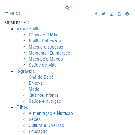
MENU
MENU
MENU
Vida de Mãe
Dicas de It Mãe
It Mãe Entrevista
Mães e o sucesso
Momento "Eu mereço"
Mães pelo Mundo
Saúde de Mãe
It-grávida
Chá de Bebê
Enxoval
Moda
Quartos infantis
Saúde e nutrição
Filhos
Alimentação e Nutrição
Bebês
Cultura e Diversão
Educação