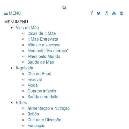
MENU
MENU
MENU
Vida de Mãe
Dicas de It Mãe
It Mãe Entrevista
Mães e o sucesso
Momento "Eu mereço"
Mães pelo Mundo
Saúde de Mãe
It-grávida
Chá de Bebê
Enxoval
Moda
Quartos infantis
Saúde e nutrição
Filhos
Alimentação e Nutrição
Bebês
Cultura e Diversão
Educação