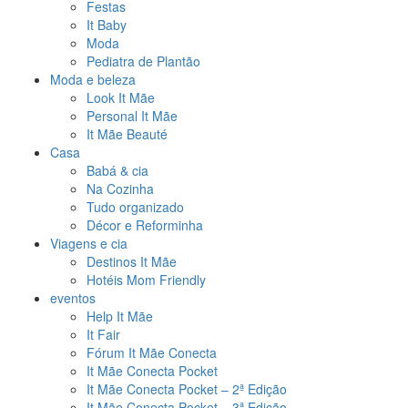
Festas
It Baby
Moda
Pediatra de Plantão
Moda e beleza
Look It Mãe
Personal It Mãe
It Mãe Beauté
Casa
Babá & cia
Na Cozinha
Tudo organizado
Décor e Reforminha
Viagens e cia
Destinos It Mãe
Hotéis Mom Friendly
eventos
Help It Mãe
It Fair
Fórum It Mãe Conecta
It Mãe Conecta Pocket
It Mãe Conecta Pocket – 2ª Edição
It Mãe Conecta Pocket – 3ª Edição