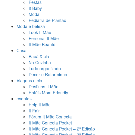
Festas
It Baby
Moda
Pediatra de Plantão
Moda e beleza
Look It Mãe
Personal It Mãe
It Mãe Beauté
Casa
Babá & cia
Na Cozinha
Tudo organizado
Décor e Reforminha
Viagens e cia
Destinos It Mãe
Hotéis Mom Friendly
eventos
Help It Mãe
It Fair
Fórum It Mãe Conecta
It Mãe Conecta Pocket
It Mãe Conecta Pocket – 2ª Edição
It Mãe Conecta Pocket – 3ª Edição