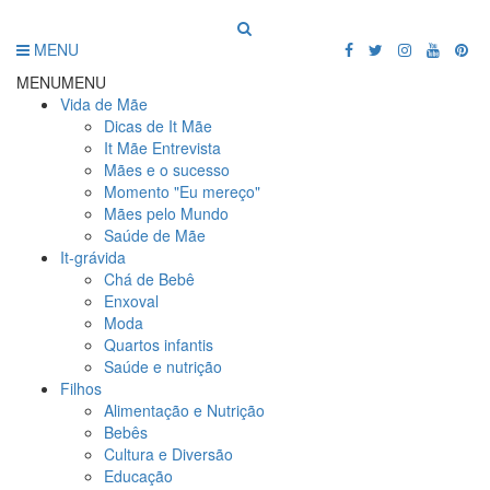
MENU
MENU
MENU
Vida de Mãe
Dicas de It Mãe
It Mãe Entrevista
Mães e o sucesso
Momento "Eu mereço"
Mães pelo Mundo
Saúde de Mãe
It-grávida
Chá de Bebê
Enxoval
Moda
Quartos infantis
Saúde e nutrição
Filhos
Alimentação e Nutrição
Bebês
Cultura e Diversão
Educação