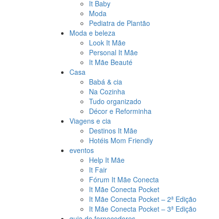
It Baby
Moda
Pediatra de Plantão
Moda e beleza
Look It Mãe
Personal It Mãe
It Mãe Beauté
Casa
Babá & cia
Na Cozinha
Tudo organizado
Décor e Reforminha
Viagens e cia
Destinos It Mãe
Hotéis Mom Friendly
eventos
Help It Mãe
It Fair
Fórum It Mãe Conecta
It Mãe Conecta Pocket
It Mãe Conecta Pocket – 2ª Edição
It Mãe Conecta Pocket – 3ª Edição
guia de fornecedores