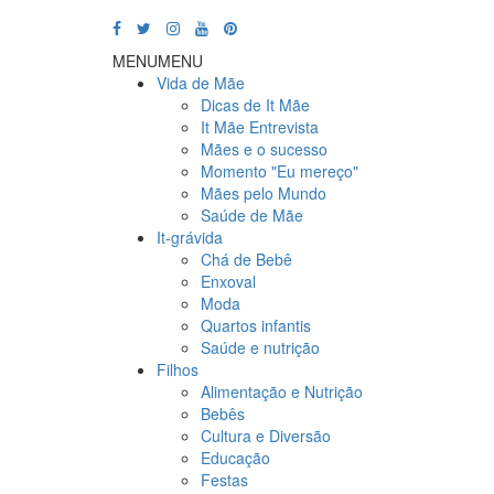
MENU
MENU
Vida de Mãe
Dicas de It Mãe
It Mãe Entrevista
Mães e o sucesso
Momento "Eu mereço"
Mães pelo Mundo
Saúde de Mãe
It-grávida
Chá de Bebê
Enxoval
Moda
Quartos infantis
Saúde e nutrição
Filhos
Alimentação e Nutrição
Bebês
Cultura e Diversão
Educação
Festas