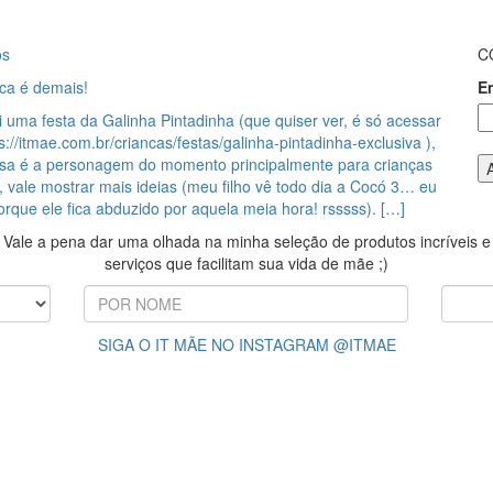
os
C
ca é demais!
E
i uma festa da Galinha Pintadinha (que quiser ver, é só acessar
ps://itmae.com.br/criancas/festas/galinha-pintadinha-exclusiva ),
a é a personagem do momento principalmente para crianças
, vale mostrar mais ideias (meu filho vê todo dia a Cocó 3… eu
rque ele fica abduzido por aquela meia hora! rsssss). […]
Vale a pena dar uma olhada na minha seleção de produtos incríveis e
serviços que facilitam sua vida de mãe ;)
SIGA O IT MÃE NO INSTAGRAM @ITMAE