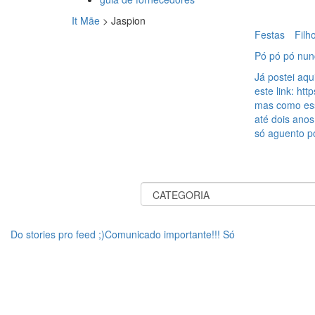
It Mãe
>
Jaspion
Festas
Filh
Pó pó pó nun
Já postei aqu
este link: htt
mas como ess
até dois anos
só aguento po
Do stories pro feed ;)Comunicado importante!!! Só