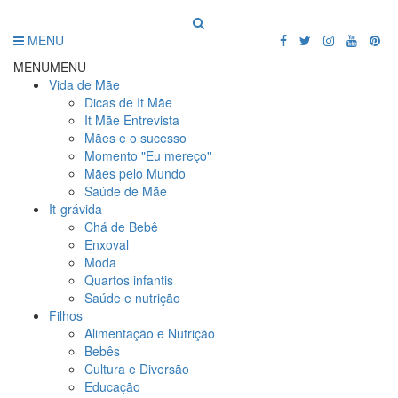
MENU
MENU
MENU
Vida de Mãe
Dicas de It Mãe
It Mãe Entrevista
Mães e o sucesso
Momento "Eu mereço"
Mães pelo Mundo
Saúde de Mãe
It-grávida
Chá de Bebê
Enxoval
Moda
Quartos infantis
Saúde e nutrição
Filhos
Alimentação e Nutrição
Bebês
Cultura e Diversão
Educação