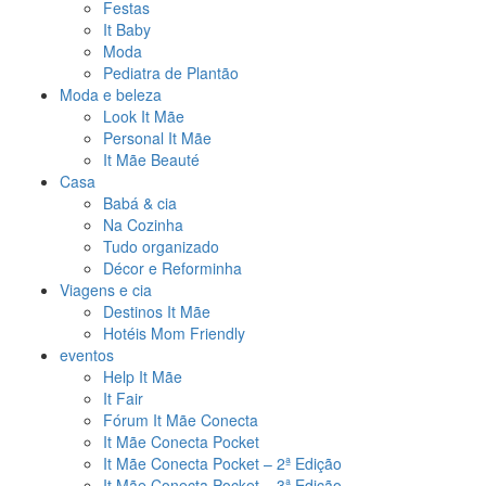
Festas
It Baby
Moda
Pediatra de Plantão
Moda e beleza
Look It Mãe
Personal It Mãe
It Mãe Beauté
Casa
Babá & cia
Na Cozinha
Tudo organizado
Décor e Reforminha
Viagens e cia
Destinos It Mãe
Hotéis Mom Friendly
eventos
Help It Mãe
It Fair
Fórum It Mãe Conecta
It Mãe Conecta Pocket
It Mãe Conecta Pocket – 2ª Edição
It Mãe Conecta Pocket – 3ª Edição