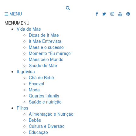
MENU
MENU
MENU
Vida de Mãe
Dicas de It Mãe
It Mãe Entrevista
Mães e o sucesso
Momento "Eu mereço"
Mães pelo Mundo
Saúde de Mãe
It-grávida
Chá de Bebê
Enxoval
Moda
Quartos infantis
Saúde e nutrição
Filhos
Alimentação e Nutrição
Bebês
Cultura e Diversão
Educação