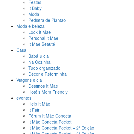
Festas
It Baby
Moda
Pediatra de Plantão
Moda e beleza
Look It Mãe
Personal It Mãe
It Mãe Beauté
Casa
Babá & cia
Na Cozinha
Tudo organizado
Décor e Reforminha
Viagens e cia
Destinos It Mãe
Hotéis Mom Friendly
eventos
Help It Mãe
It Fair
Fórum It Mãe Conecta
It Mãe Conecta Pocket
It Mãe Conecta Pocket – 2ª Edição
It Mãe Conecta Pocket – 3ª Edição