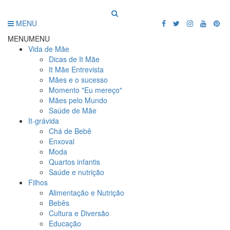
MENU
MENU
MENU
Vida de Mãe
Dicas de It Mãe
It Mãe Entrevista
Mães e o sucesso
Momento "Eu mereço"
Mães pelo Mundo
Saúde de Mãe
It-grávida
Chá de Bebê
Enxoval
Moda
Quartos infantis
Saúde e nutrição
Filhos
Alimentação e Nutrição
Bebês
Cultura e Diversão
Educação