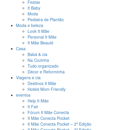
Festas
It Baby
Moda
Pediatra de Plantão
Moda e beleza
Look It Mãe
Personal It Mãe
It Mãe Beauté
Casa
Babá & cia
Na Cozinha
Tudo organizado
Décor e Reforminha
Viagens e cia
Destinos It Mãe
Hotéis Mom Friendly
eventos
Help It Mãe
It Fair
Fórum It Mãe Conecta
It Mãe Conecta Pocket
It Mãe Conecta Pocket – 2ª Edição
It Mãe Conecta Pocket – 3ª Edição