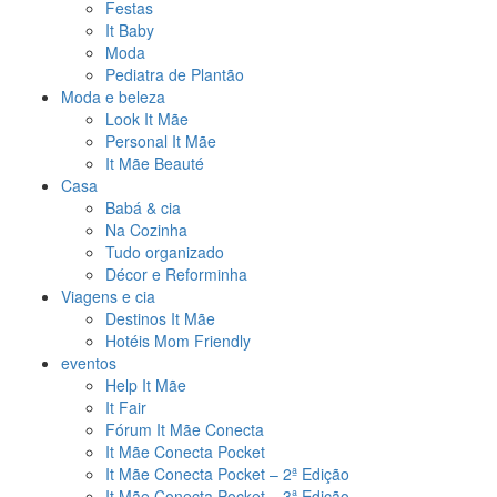
Festas
It Baby
Moda
Pediatra de Plantão
Moda e beleza
Look It Mãe
Personal It Mãe
It Mãe Beauté
Casa
Babá & cia
Na Cozinha
Tudo organizado
Décor e Reforminha
Viagens e cia
Destinos It Mãe
Hotéis Mom Friendly
eventos
Help It Mãe
It Fair
Fórum It Mãe Conecta
It Mãe Conecta Pocket
It Mãe Conecta Pocket – 2ª Edição
It Mãe Conecta Pocket – 3ª Edição