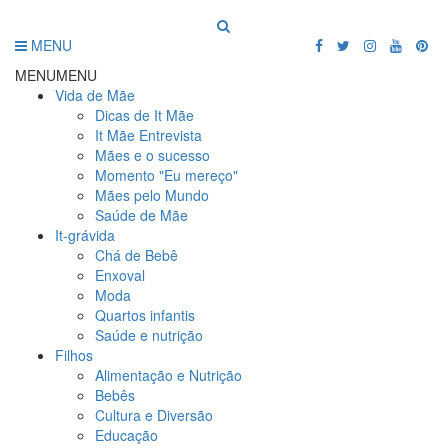
MENU
MENU
MENU
Vida de Mãe
Dicas de It Mãe
It Mãe Entrevista
Mães e o sucesso
Momento "Eu mereço"
Mães pelo Mundo
Saúde de Mãe
It-grávida
Chá de Bebê
Enxoval
Moda
Quartos infantis
Saúde e nutrição
Filhos
Alimentação e Nutrição
Bebês
Cultura e Diversão
Educação