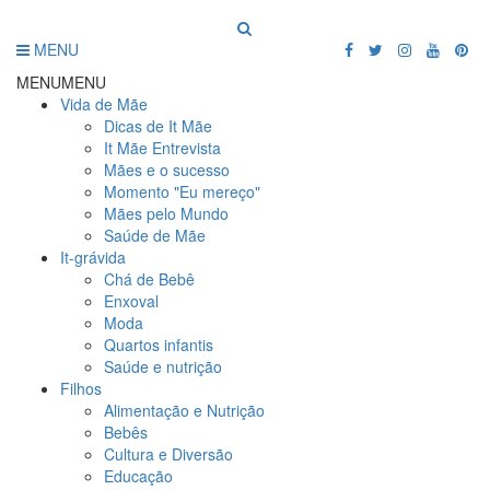
MENU
MENU
MENU
Vida de Mãe
Dicas de It Mãe
It Mãe Entrevista
Mães e o sucesso
Momento "Eu mereço"
Mães pelo Mundo
Saúde de Mãe
It-grávida
Chá de Bebê
Enxoval
Moda
Quartos infantis
Saúde e nutrição
Filhos
Alimentação e Nutrição
Bebês
Cultura e Diversão
Educação