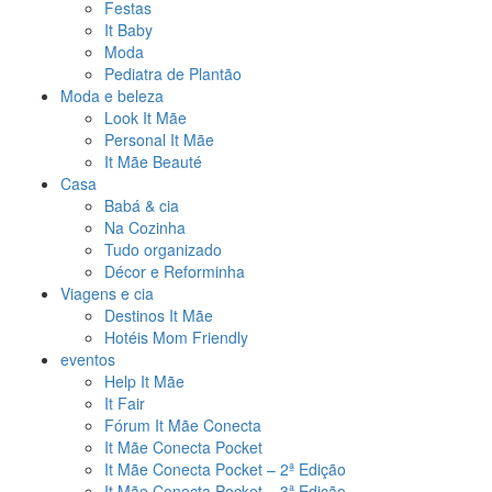
Festas
It Baby
Moda
Pediatra de Plantão
Moda e beleza
Look It Mãe
Personal It Mãe
It Mãe Beauté
Casa
Babá & cia
Na Cozinha
Tudo organizado
Décor e Reforminha
Viagens e cia
Destinos It Mãe
Hotéis Mom Friendly
eventos
Help It Mãe
It Fair
Fórum It Mãe Conecta
It Mãe Conecta Pocket
It Mãe Conecta Pocket – 2ª Edição
It Mãe Conecta Pocket – 3ª Edição