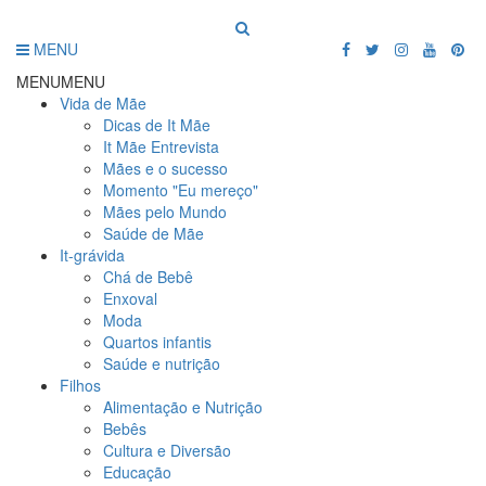
MENU
MENU
MENU
Vida de Mãe
Dicas de It Mãe
It Mãe Entrevista
Mães e o sucesso
Momento "Eu mereço"
Mães pelo Mundo
Saúde de Mãe
It-grávida
Chá de Bebê
Enxoval
Moda
Quartos infantis
Saúde e nutrição
Filhos
Alimentação e Nutrição
Bebês
Cultura e Diversão
Educação