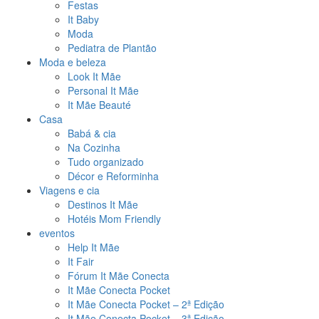
Festas
It Baby
Moda
Pediatra de Plantão
Moda e beleza
Look It Mãe
Personal It Mãe
It Mãe Beauté
Casa
Babá & cia
Na Cozinha
Tudo organizado
Décor e Reforminha
Viagens e cia
Destinos It Mãe
Hotéis Mom Friendly
eventos
Help It Mãe
It Fair
Fórum It Mãe Conecta
It Mãe Conecta Pocket
It Mãe Conecta Pocket – 2ª Edição
It Mãe Conecta Pocket – 3ª Edição