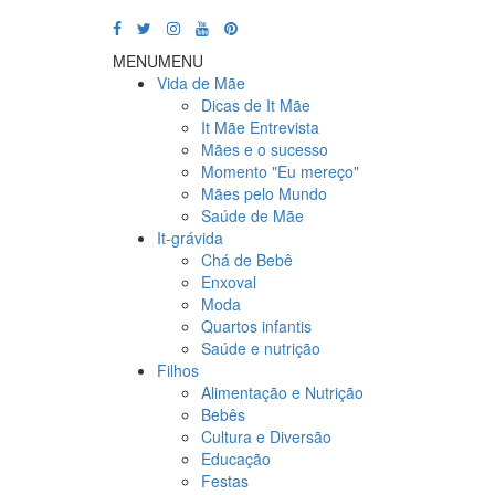
MENU
MENU
Vida de Mãe
Dicas de It Mãe
It Mãe Entrevista
Mães e o sucesso
Momento "Eu mereço"
Mães pelo Mundo
Saúde de Mãe
It-grávida
Chá de Bebê
Enxoval
Moda
Quartos infantis
Saúde e nutrição
Filhos
Alimentação e Nutrição
Bebês
Cultura e Diversão
Educação
Festas