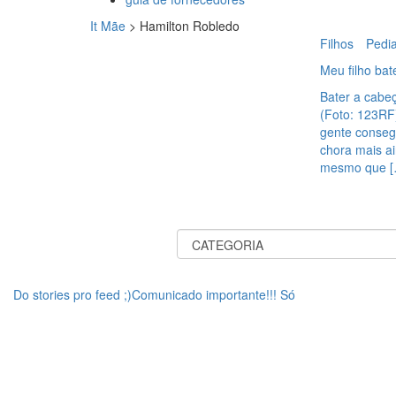
It Mãe
>
Hamilton Robledo
Filhos
Pedia
Meu filho ba
Bater a cabeç
(Foto: 123RF
gente conseg
chora mais ai
mesmo que [
Do stories pro feed ;)Comunicado importante!!! Só