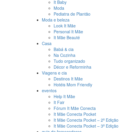
It Baby
Moda
Pediatra de Plantão
Moda e beleza
Look It Mãe
Personal It Mãe
It Mãe Beauté
Casa
Babá & cia
Na Cozinha
Tudo organizado
Décor e Reforminha
Viagens e cia
Destinos It Mãe
Hotéis Mom Friendly
eventos
Help It Mãe
It Fair
Fórum It Mãe Conecta
It Mãe Conecta Pocket
It Mãe Conecta Pocket – 2ª Edição
It Mãe Conecta Pocket – 3ª Edição
guia de fornecedores