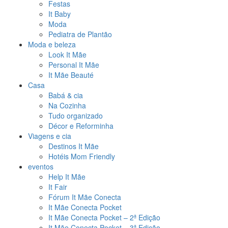
Festas
It Baby
Moda
Pediatra de Plantão
Moda e beleza
Look It Mãe
Personal It Mãe
It Mãe Beauté
Casa
Babá & cia
Na Cozinha
Tudo organizado
Décor e Reforminha
Viagens e cia
Destinos It Mãe
Hotéis Mom Friendly
eventos
Help It Mãe
It Fair
Fórum It Mãe Conecta
It Mãe Conecta Pocket
It Mãe Conecta Pocket – 2ª Edição
It Mãe Conecta Pocket – 3ª Edição