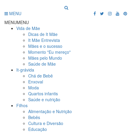
MENU
MENU
MENU
Vida de Mãe
Dicas de It Mãe
It Mãe Entrevista
Mães e o sucesso
Momento "Eu mereço"
Mães pelo Mundo
Saúde de Mãe
It-grávida
Chá de Bebê
Enxoval
Moda
Quartos infantis
Saúde e nutrição
Filhos
Alimentação e Nutrição
Bebês
Cultura e Diversão
Educação