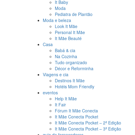
It Baby
Moda
Pediatra de Plantão
Moda e beleza
Look It Mãe
Personal It Mãe
It Mãe Beauté
Casa
Babá & cia
Na Cozinha
Tudo organizado
Décor e Reforminha
Viagens e cia
Destinos It Mãe
Hotéis Mom Friendly
eventos
Help It Mãe
It Fair
Fórum It Mãe Conecta
It Mãe Conecta Pocket
It Mãe Conecta Pocket – 2ª Edição
It Mãe Conecta Pocket – 3ª Edição
guia de fornecedores