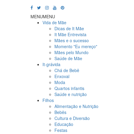
MENU
MENU
Vida de Mãe
Dicas de It Mãe
It Mãe Entrevista
Mães e o sucesso
Momento "Eu mereço"
Mães pelo Mundo
Saúde de Mãe
It-grávida
Chá de Bebê
Enxoval
Moda
Quartos infantis
Saúde e nutrição
Filhos
Alimentação e Nutrição
Bebês
Cultura e Diversão
Educação
Festas