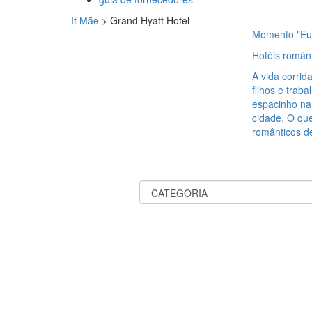
It Mãe
>
Grand Hyatt Hotel
Momento "Eu
Hotéis român
A vida corri
filhos e trab
espacinho na
cidade. O que
românticos d