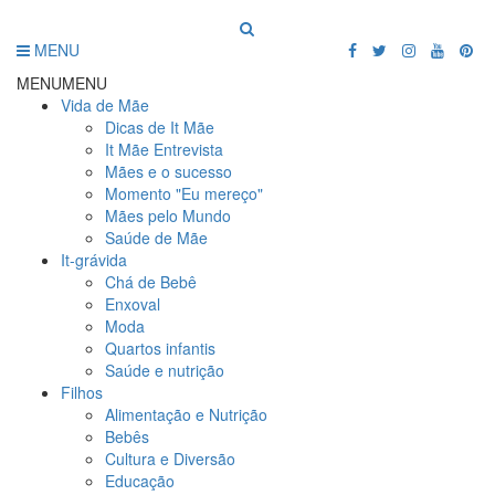
MENU
MENU
MENU
Vida de Mãe
Dicas de It Mãe
It Mãe Entrevista
Mães e o sucesso
Momento "Eu mereço"
Mães pelo Mundo
Saúde de Mãe
It-grávida
Chá de Bebê
Enxoval
Moda
Quartos infantis
Saúde e nutrição
Filhos
Alimentação e Nutrição
Bebês
Cultura e Diversão
Educação