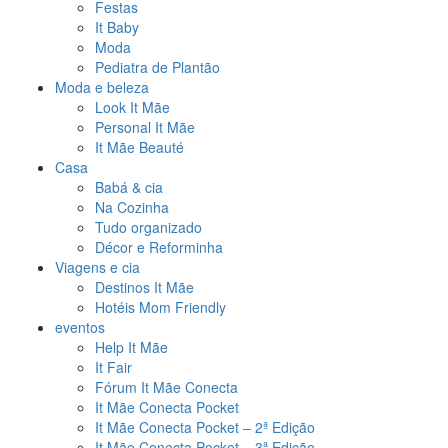
Festas
It Baby
Moda
Pediatra de Plantão
Moda e beleza
Look It Mãe
Personal It Mãe
It Mãe Beauté
Casa
Babá & cia
Na Cozinha
Tudo organizado
Décor e Reforminha
Viagens e cia
Destinos It Mãe
Hotéis Mom Friendly
eventos
Help It Mãe
It Fair
Fórum It Mãe Conecta
It Mãe Conecta Pocket
It Mãe Conecta Pocket – 2ª Edição
It Mãe Conecta Pocket – 3ª Edição