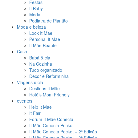
Festas
It Baby
Moda
Pediatra de Plantão
Moda e beleza
Look It Mãe
Personal It Mãe
It Mãe Beauté
Casa
Babá & cia
Na Cozinha
Tudo organizado
Décor e Reforminha
Viagens e cia
Destinos It Mãe
Hotéis Mom Friendly
eventos
Help It Mãe
It Fair
Fórum It Mãe Conecta
It Mãe Conecta Pocket
It Mãe Conecta Pocket – 2ª Edição
It Mãe Conecta Pocket – 3ª Edição