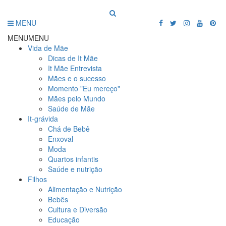
MENU
MENU
MENU
Vida de Mãe
Dicas de It Mãe
It Mãe Entrevista
Mães e o sucesso
Momento "Eu mereço"
Mães pelo Mundo
Saúde de Mãe
It-grávida
Chá de Bebê
Enxoval
Moda
Quartos infantis
Saúde e nutrição
Filhos
Alimentação e Nutrição
Bebês
Cultura e Diversão
Educação