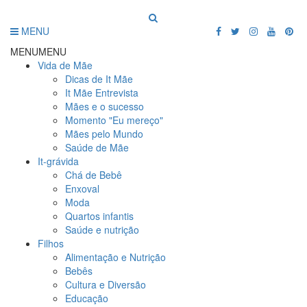
MENU
MENU
MENU
Vida de Mãe
Dicas de It Mãe
It Mãe Entrevista
Mães e o sucesso
Momento "Eu mereço"
Mães pelo Mundo
Saúde de Mãe
It-grávida
Chá de Bebê
Enxoval
Moda
Quartos infantis
Saúde e nutrição
Filhos
Alimentação e Nutrição
Bebês
Cultura e Diversão
Educação