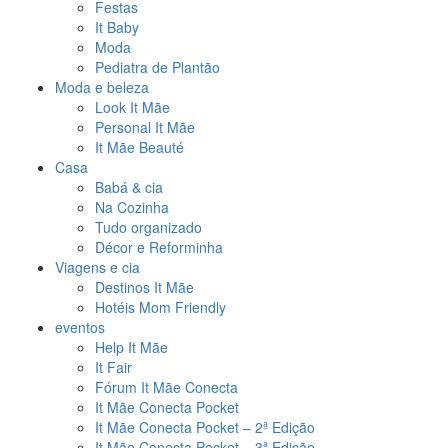
Festas
It Baby
Moda
Pediatra de Plantão
Moda e beleza
Look It Mãe
Personal It Mãe
It Mãe Beauté
Casa
Babá & cia
Na Cozinha
Tudo organizado
Décor e Reforminha
Viagens e cia
Destinos It Mãe
Hotéis Mom Friendly
eventos
Help It Mãe
It Fair
Fórum It Mãe Conecta
It Mãe Conecta Pocket
It Mãe Conecta Pocket – 2ª Edição
It Mãe Conecta Pocket – 3ª Edição