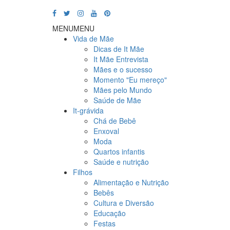
MENU
MENU
Vida de Mãe
Dicas de It Mãe
It Mãe Entrevista
Mães e o sucesso
Momento "Eu mereço"
Mães pelo Mundo
Saúde de Mãe
It-grávida
Chá de Bebê
Enxoval
Moda
Quartos infantis
Saúde e nutrição
Filhos
Alimentação e Nutrição
Bebês
Cultura e Diversão
Educação
Festas