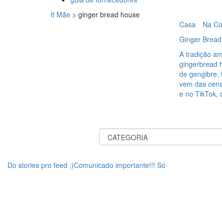
It Mãe
>
ginger bread house
Casa
Na Co
Ginger Bread:
A tradição a
gingerbread 
de gengibre, 
vem das cena
e no TikTok, 
Do stories pro feed ;)Comunicado importante!!! Só