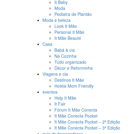
It Baby
Moda
Pediatra de Plantão
Moda e beleza
Look It Mãe
Personal It Mãe
It Mãe Beauté
Casa
Babá & cia
Na Cozinha
Tudo organizado
Décor e Reforminha
Viagens e cia
Destinos It Mãe
Hotéis Mom Friendly
eventos
Help It Mãe
It Fair
Fórum It Mãe Conecta
It Mãe Conecta Pocket
It Mãe Conecta Pocket – 2ª Edição
It Mãe Conecta Pocket – 3ª Edição
guia de fornecedores