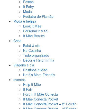
Festas
It Baby
Moda
Pediatra de Plantão
Moda e beleza
Look It Mãe
Personal It Mãe
It Mãe Beauté
Casa
Babá & cia
Na Cozinha
Tudo organizado
Décor e Reforminha
Viagens e cia
Destinos It Mãe
Hotéis Mom Friendly
eventos
Help It Mãe
It Fair
Fórum It Mãe Conecta
It Mãe Conecta Pocket
It Mãe Conecta Pocket – 2ª Edição
It Mãe Conecta Pocket – 3ª Edição