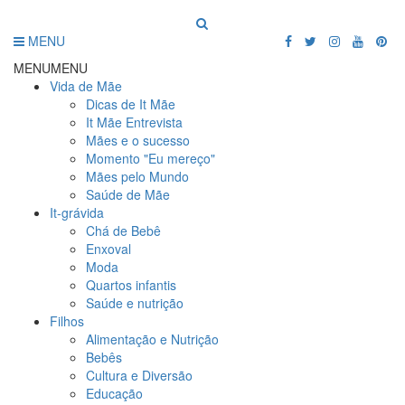
MENU
MENU
MENU
Vida de Mãe
Dicas de It Mãe
It Mãe Entrevista
Mães e o sucesso
Momento "Eu mereço"
Mães pelo Mundo
Saúde de Mãe
It-grávida
Chá de Bebê
Enxoval
Moda
Quartos infantis
Saúde e nutrição
Filhos
Alimentação e Nutrição
Bebês
Cultura e Diversão
Educação