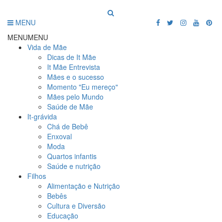
MENU
MENU
MENU
Vida de Mãe
Dicas de It Mãe
It Mãe Entrevista
Mães e o sucesso
Momento "Eu mereço"
Mães pelo Mundo
Saúde de Mãe
It-grávida
Chá de Bebê
Enxoval
Moda
Quartos infantis
Saúde e nutrição
Filhos
Alimentação e Nutrição
Bebês
Cultura e Diversão
Educação