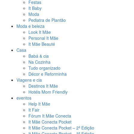
Festas
It Baby
Moda
Pediatra de Plantão
Moda e beleza
Look It Mãe
Personal It Mãe
It Mãe Beauté
Casa
Babá & cia
Na Cozinha
Tudo organizado
Décor e Reforminha
Viagens e cia
Destinos It Mãe
Hotéis Mom Friendly
eventos
Help It Mãe
It Fair
Fórum It Mãe Conecta
It Mãe Conecta Pocket
It Mãe Conecta Pocket – 2ª Edição
It Mãe Conecta Pocket – 3ª Edição