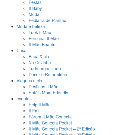
Festas
It Baby
Moda
Pediatra de Plantão
Moda e beleza
Look It Mãe
Personal It Mãe
It Mãe Beauté
Casa
Babá & cia
Na Cozinha
Tudo organizado
Décor e Reforminha
Viagens e cia
Destinos It Mãe
Hotéis Mom Friendly
eventos
Help It Mãe
It Fair
Fórum It Mãe Conecta
It Mãe Conecta Pocket
It Mãe Conecta Pocket – 2ª Edição
It Mãe Conecta Pocket – 3ª Edição