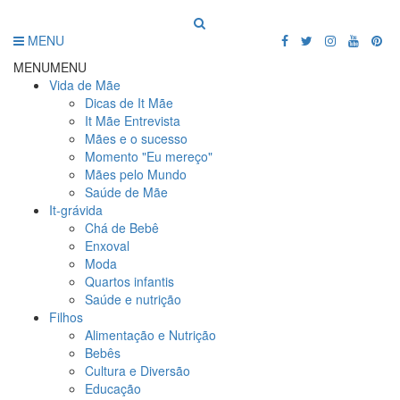
MENU
MENU
MENU
Vida de Mãe
Dicas de It Mãe
It Mãe Entrevista
Mães e o sucesso
Momento "Eu mereço"
Mães pelo Mundo
Saúde de Mãe
It-grávida
Chá de Bebê
Enxoval
Moda
Quartos infantis
Saúde e nutrição
Filhos
Alimentação e Nutrição
Bebês
Cultura e Diversão
Educação