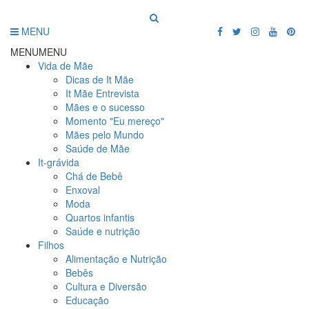
MENU
MENU
MENU
Vida de Mãe
Dicas de It Mãe
It Mãe Entrevista
Mães e o sucesso
Momento "Eu mereço"
Mães pelo Mundo
Saúde de Mãe
It-grávida
Chá de Bebê
Enxoval
Moda
Quartos infantis
Saúde e nutrição
Filhos
Alimentação e Nutrição
Bebês
Cultura e Diversão
Educação