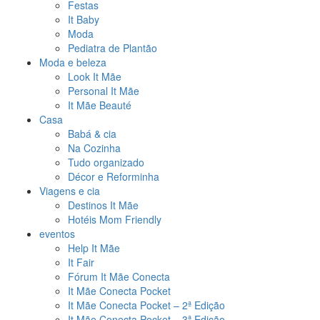
Festas
It Baby
Moda
Pediatra de Plantão
Moda e beleza
Look It Mãe
Personal It Mãe
It Mãe Beauté
Casa
Babá & cia
Na Cozinha
Tudo organizado
Décor e Reforminha
Viagens e cia
Destinos It Mãe
Hotéis Mom Friendly
eventos
Help It Mãe
It Fair
Fórum It Mãe Conecta
It Mãe Conecta Pocket
It Mãe Conecta Pocket – 2ª Edição
It Mãe Conecta Pocket – 3ª Edição