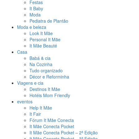
Festas
It Baby
Moda
Pediatra de Plantão
Moda e beleza
Look It Mãe
Personal It Mãe
It Mãe Beauté
Casa
Babá & cia
Na Cozinha
Tudo organizado
Décor e Reforminha
Viagens e cia
Destinos It Mãe
Hotéis Mom Friendly
eventos
Help It Mãe
It Fair
Fórum It Mãe Conecta
It Mãe Conecta Pocket
It Mãe Conecta Pocket – 2ª Edição
It Mãe Conecta Pocket – 3ª Edição