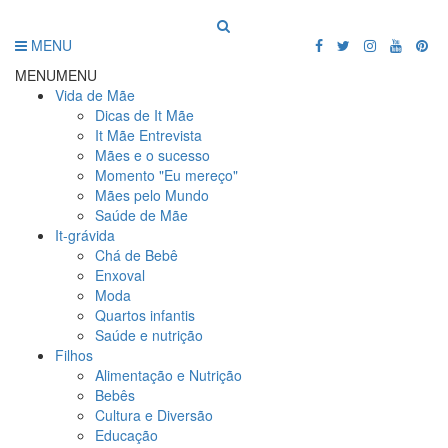
MENU
MENU
MENU
Vida de Mãe
Dicas de It Mãe
It Mãe Entrevista
Mães e o sucesso
Momento "Eu mereço"
Mães pelo Mundo
Saúde de Mãe
It-grávida
Chá de Bebê
Enxoval
Moda
Quartos infantis
Saúde e nutrição
Filhos
Alimentação e Nutrição
Bebês
Cultura e Diversão
Educação