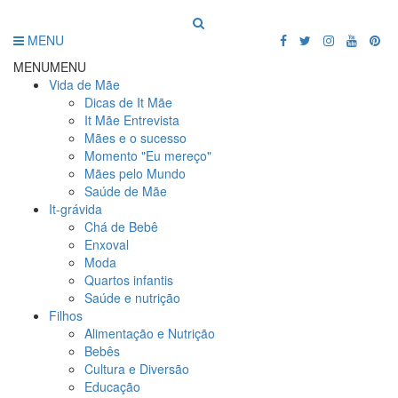
MENU
MENU
MENU
Vida de Mãe
Dicas de It Mãe
It Mãe Entrevista
Mães e o sucesso
Momento "Eu mereço"
Mães pelo Mundo
Saúde de Mãe
It-grávida
Chá de Bebê
Enxoval
Moda
Quartos infantis
Saúde e nutrição
Filhos
Alimentação e Nutrição
Bebês
Cultura e Diversão
Educação