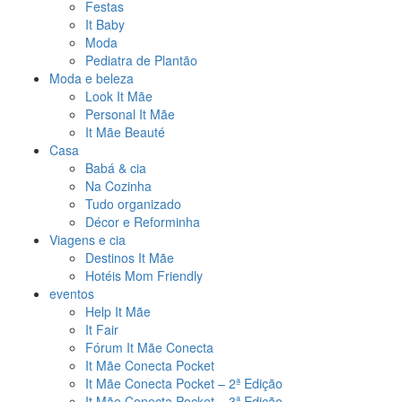
Festas
It Baby
Moda
Pediatra de Plantão
Moda e beleza
Look It Mãe
Personal It Mãe
It Mãe Beauté
Casa
Babá & cia
Na Cozinha
Tudo organizado
Décor e Reforminha
Viagens e cia
Destinos It Mãe
Hotéis Mom Friendly
eventos
Help It Mãe
It Fair
Fórum It Mãe Conecta
It Mãe Conecta Pocket
It Mãe Conecta Pocket – 2ª Edição
It Mãe Conecta Pocket – 3ª Edição