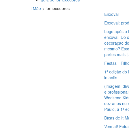
It Mãe
>
fornecedores
Enxoval
Enxoval: pro
Logo após o t
enxoval. Do c
decoração do
mesmo? Esse
partes mais 
Festas
Filh
1ª edição do
infantis
(imagem: div
e profissiona
Weekend Kids 
dez anos no 
Paulo, a 1ª 
Dicas de It M
Vem aí! Feira