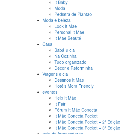
It Baby
Moda
Pediatra de Plantão
Moda e beleza
Look It Mãe
Personal It Mãe
It Mãe Beauté
Casa
Babá & cia
Na Cozinha
Tudo organizado
Décor e Reforminha
Viagens e cia
Destinos It Mãe
Hotéis Mom Friendly
eventos
Help It Mãe
It Fair
Fórum It Mãe Conecta
It Mãe Conecta Pocket
It Mãe Conecta Pocket – 2ª Edição
It Mãe Conecta Pocket – 3ª Edição
guia de fornecedores