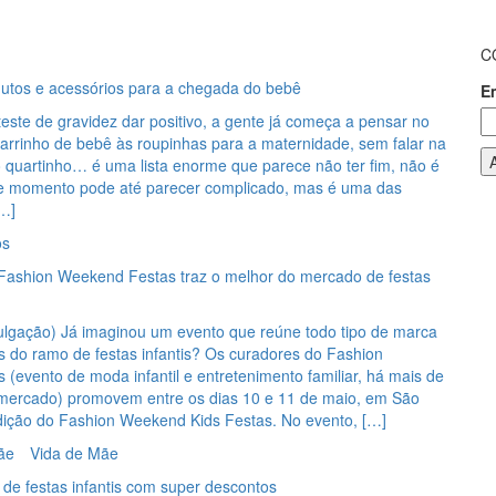
C
dutos e acessórios para a chegada do bebê
E
este de gravidez dar positivo, a gente já começa a pensar no
arrinho de bebê às roupinhas para a maternidade, sem falar na
 quartinho… é uma lista enorme que parece não ter fim, não é
 momento pode até parecer complicado, mas é uma das
[…]
os
 Fashion Weekend Festas traz o melhor do mercado de festas
ulgação) Já imaginou um evento que reúne todo tipo de marca
is do ramo de festas infantis? Os curadores do Fashion
(evento de moda infantil e entretenimento familiar, há mais de
mercado) promovem entre os dias 10 e 11 de maio, em São
edição do Fashion Weekend Kids Festas. No evento, […]
ãe
Vida de Mãe
 de festas infantis com super descontos