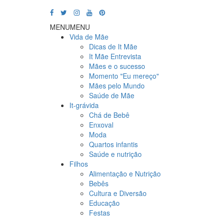
MENU
MENU
Vida de Mãe
Dicas de It Mãe
It Mãe Entrevista
Mães e o sucesso
Momento "Eu mereço"
Mães pelo Mundo
Saúde de Mãe
It-grávida
Chá de Bebê
Enxoval
Moda
Quartos infantis
Saúde e nutrição
Filhos
Alimentação e Nutrição
Bebês
Cultura e Diversão
Educação
Festas