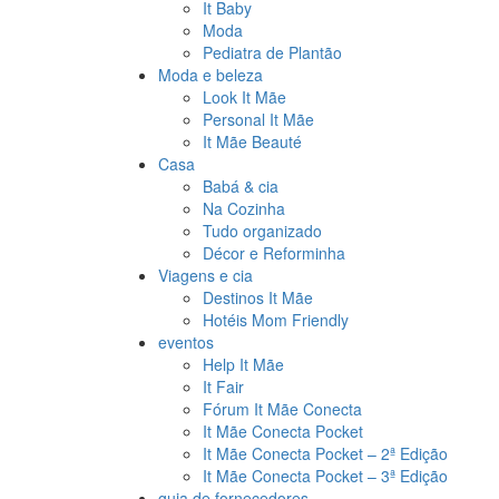
It Baby
Moda
Pediatra de Plantão
Moda e beleza
Look It Mãe
Personal It Mãe
It Mãe Beauté
Casa
Babá & cia
Na Cozinha
Tudo organizado
Décor e Reforminha
Viagens e cia
Destinos It Mãe
Hotéis Mom Friendly
eventos
Help It Mãe
It Fair
Fórum It Mãe Conecta
It Mãe Conecta Pocket
It Mãe Conecta Pocket – 2ª Edição
It Mãe Conecta Pocket – 3ª Edição
guia de fornecedores