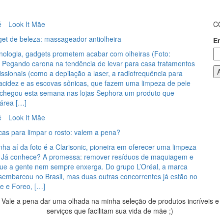
é
Look It Mãe
C
et de beleza: massageador antiolheira
E
nologia, gadgets prometem acabar com olheiras (Foto:
 Pegando carona na tendência de levar para casa tratamentos
fissionais (como a depilação a laser, a radiofrequência para
lacidez e as escovas sônicas, que fazem uma limpeza de pele
, chegou esta semana nas lojas Sephora um produto que
área […]
é
Look It Mãe
cas para limpar o rosto: valem a pena?
a aí da foto é a Clarisonic, pioneira em oferecer uma limpeza
ch. Já conhece? A promessa: remover resíduos de maquiagem e
que a gente nem sempre enxerga. Do grupo L’Oréal, a marca
sembarcou no Brasil, mas duas outras concorrentes já estão no
ue e Foreo, […]
Vale a pena dar uma olhada na minha seleção de produtos incríveis e
serviços que facilitam sua vida de mãe ;)