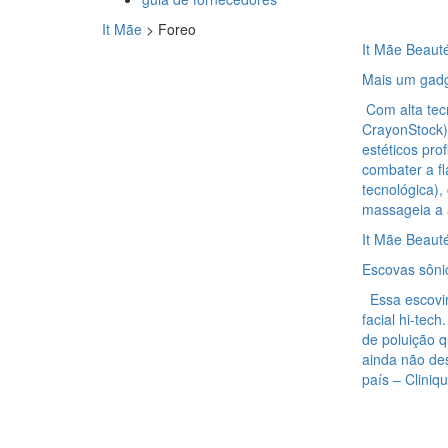
It Mãe
>
Foreo
It Mãe Beaut
Mais um gadg
Com alta tec
CrayonStock)
estéticos pro
combater a f
tecnológica)
massageia a 
It Mãe Beaut
Escovas sôni
Essa escovinh
facial hi-te
de poluição 
ainda não de
país – Cliniq