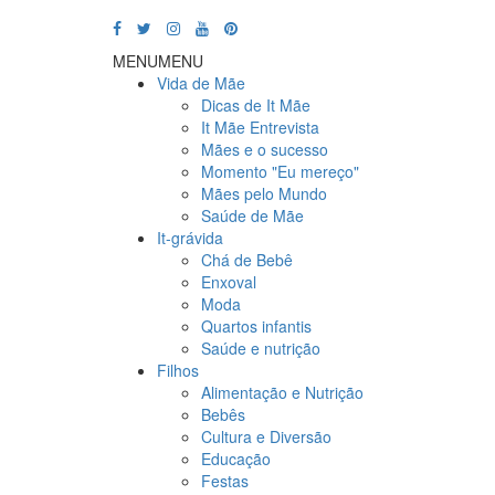
MENU
MENU
Vida de Mãe
Dicas de It Mãe
It Mãe Entrevista
Mães e o sucesso
Momento "Eu mereço"
Mães pelo Mundo
Saúde de Mãe
It-grávida
Chá de Bebê
Enxoval
Moda
Quartos infantis
Saúde e nutrição
Filhos
Alimentação e Nutrição
Bebês
Cultura e Diversão
Educação
Festas