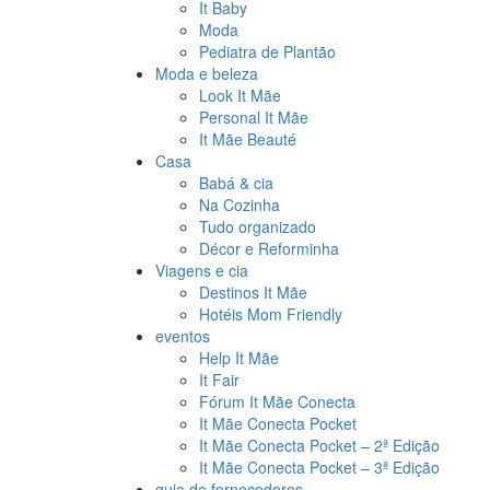
It Baby
Moda
Pediatra de Plantão
Moda e beleza
Look It Mãe
Personal It Mãe
It Mãe Beauté
Casa
Babá & cia
Na Cozinha
Tudo organizado
Décor e Reforminha
Viagens e cia
Destinos It Mãe
Hotéis Mom Friendly
eventos
Help It Mãe
It Fair
Fórum It Mãe Conecta
It Mãe Conecta Pocket
It Mãe Conecta Pocket – 2ª Edição
It Mãe Conecta Pocket – 3ª Edição
guia de fornecedores