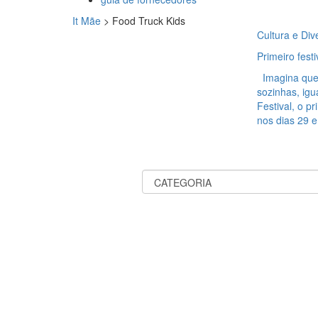
It Mãe
>
Food Truck Kids
Cultura e Div
Primeiro fest
Imagina que 
sozinhas, igu
Festival, o p
nos dias 29 e