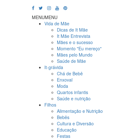
MENU
MENU
Vida de Mãe
Dicas de It Mãe
It Mãe Entrevista
Mães e o sucesso
Momento "Eu mereço"
Mães pelo Mundo
Saúde de Mãe
It-grávida
Chá de Bebê
Enxoval
Moda
Quartos infantis
Saúde e nutrição
Filhos
Alimentação e Nutrição
Bebês
Cultura e Diversão
Educação
Festas