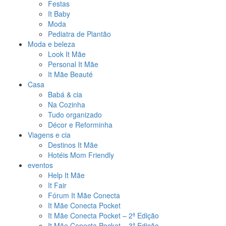
Festas
It Baby
Moda
Pediatra de Plantão
Moda e beleza
Look It Mãe
Personal It Mãe
It Mãe Beauté
Casa
Babá & cia
Na Cozinha
Tudo organizado
Décor e Reforminha
Viagens e cia
Destinos It Mãe
Hotéis Mom Friendly
eventos
Help It Mãe
It Fair
Fórum It Mãe Conecta
It Mãe Conecta Pocket
It Mãe Conecta Pocket – 2ª Edição
It Mãe Conecta Pocket – 3ª Edição