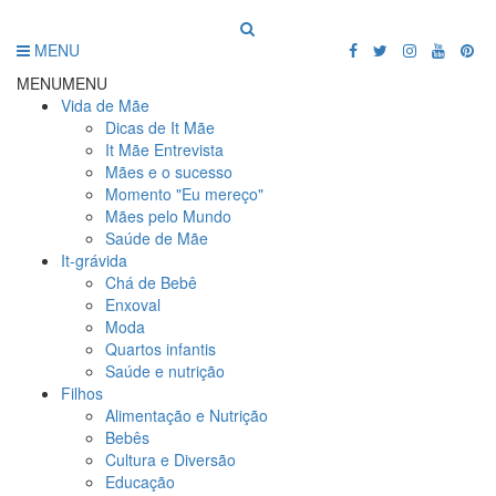
MENU
MENU
MENU
Vida de Mãe
Dicas de It Mãe
It Mãe Entrevista
Mães e o sucesso
Momento "Eu mereço"
Mães pelo Mundo
Saúde de Mãe
It-grávida
Chá de Bebê
Enxoval
Moda
Quartos infantis
Saúde e nutrição
Filhos
Alimentação e Nutrição
Bebês
Cultura e Diversão
Educação