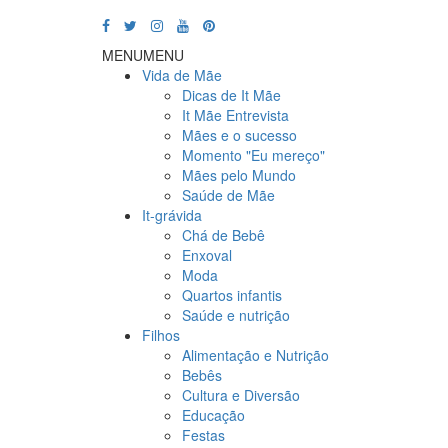
MENU
MENU
Vida de Mãe
Dicas de It Mãe
It Mãe Entrevista
Mães e o sucesso
Momento "Eu mereço"
Mães pelo Mundo
Saúde de Mãe
It-grávida
Chá de Bebê
Enxoval
Moda
Quartos infantis
Saúde e nutrição
Filhos
Alimentação e Nutrição
Bebês
Cultura e Diversão
Educação
Festas