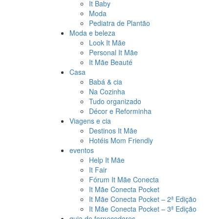
It Baby
Moda
Pediatra de Plantão
Moda e beleza
Look It Mãe
Personal It Mãe
It Mãe Beauté
Casa
Babá & cia
Na Cozinha
Tudo organizado
Décor e Reforminha
Viagens e cia
Destinos It Mãe
Hotéis Mom Friendly
eventos
Help It Mãe
It Fair
Fórum It Mãe Conecta
It Mãe Conecta Pocket
It Mãe Conecta Pocket – 2ª Edição
It Mãe Conecta Pocket – 3ª Edição
guia de fornecedores