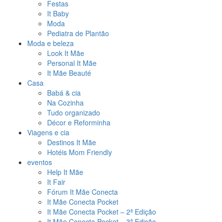
Festas
It Baby
Moda
Pediatra de Plantão
Moda e beleza
Look It Mãe
Personal It Mãe
It Mãe Beauté
Casa
Babá & cia
Na Cozinha
Tudo organizado
Décor e Reforminha
Viagens e cia
Destinos It Mãe
Hotéis Mom Friendly
eventos
Help It Mãe
It Fair
Fórum It Mãe Conecta
It Mãe Conecta Pocket
It Mãe Conecta Pocket – 2ª Edição
It Mãe Conecta Pocket – 3ª Edição