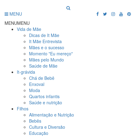
MENU
MENU
MENU
Vida de Mãe
Dicas de It Mãe
It Mãe Entrevista
Mães e o sucesso
Momento "Eu mereço"
Mães pelo Mundo
Saúde de Mãe
It-grávida
Chá de Bebê
Enxoval
Moda
Quartos infantis
Saúde e nutrição
Filhos
Alimentação e Nutrição
Bebês
Cultura e Diversão
Educação