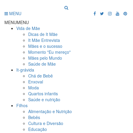
MENU
MENU
MENU
Vida de Mãe
Dicas de It Mãe
It Mãe Entrevista
Mães e o sucesso
Momento "Eu mereço"
Mães pelo Mundo
Saúde de Mãe
It-grávida
Chá de Bebê
Enxoval
Moda
Quartos infantis
Saúde e nutrição
Filhos
Alimentação e Nutrição
Bebês
Cultura e Diversão
Educação