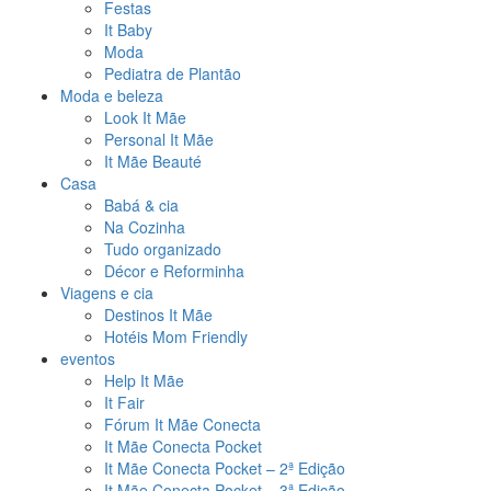
Festas
It Baby
Moda
Pediatra de Plantão
Moda e beleza
Look It Mãe
Personal It Mãe
It Mãe Beauté
Casa
Babá & cia
Na Cozinha
Tudo organizado
Décor e Reforminha
Viagens e cia
Destinos It Mãe
Hotéis Mom Friendly
eventos
Help It Mãe
It Fair
Fórum It Mãe Conecta
It Mãe Conecta Pocket
It Mãe Conecta Pocket – 2ª Edição
It Mãe Conecta Pocket – 3ª Edição