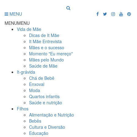
MENU
MENU
MENU
Vida de Mãe
Dicas de It Mãe
It Mãe Entrevista
Mães e o sucesso
Momento "Eu mereço"
Mães pelo Mundo
Saúde de Mãe
It-grávida
Chá de Bebê
Enxoval
Moda
Quartos infantis
Saúde e nutrição
Filhos
Alimentação e Nutrição
Bebês
Cultura e Diversão
Educação