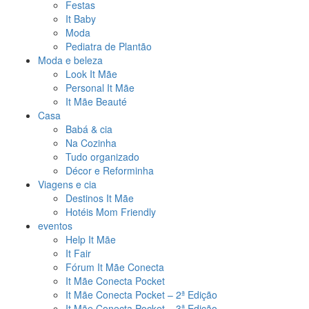
Festas
It Baby
Moda
Pediatra de Plantão
Moda e beleza
Look It Mãe
Personal It Mãe
It Mãe Beauté
Casa
Babá & cia
Na Cozinha
Tudo organizado
Décor e Reforminha
Viagens e cia
Destinos It Mãe
Hotéis Mom Friendly
eventos
Help It Mãe
It Fair
Fórum It Mãe Conecta
It Mãe Conecta Pocket
It Mãe Conecta Pocket – 2ª Edição
It Mãe Conecta Pocket – 3ª Edição