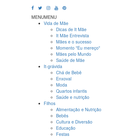
MENU
MENU
Vida de Mãe
Dicas de It Mãe
It Mãe Entrevista
Mães e o sucesso
Momento "Eu mereço"
Mães pelo Mundo
Saúde de Mãe
It-grávida
Chá de Bebê
Enxoval
Moda
Quartos infantis
Saúde e nutrição
Filhos
Alimentação e Nutrição
Bebês
Cultura e Diversão
Educação
Festas