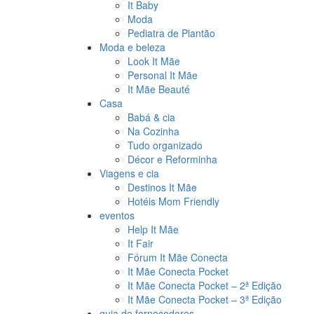
It Baby
Moda
Pediatra de Plantão
Moda e beleza
Look It Mãe
Personal It Mãe
It Mãe Beauté
Casa
Babá & cia
Na Cozinha
Tudo organizado
Décor e Reforminha
Viagens e cia
Destinos It Mãe
Hotéis Mom Friendly
eventos
Help It Mãe
It Fair
Fórum It Mãe Conecta
It Mãe Conecta Pocket
It Mãe Conecta Pocket – 2ª Edição
It Mãe Conecta Pocket – 3ª Edição
guia de fornecedores