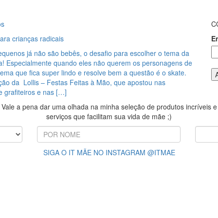
os
C
ara crianças radicais
E
quenos já não são bebês, o desafio para escolher o tema da
a! Especialmente quando eles não querem os personagens de
ma que fica super lindo e resolve bem a questão é o skate.
ção da Lollis – Festas Feitas à Mão, que apostou nas
e grafiteiros e nas […]
Vale a pena dar uma olhada na minha seleção de produtos incríveis e
serviços que facilitam sua vida de mãe ;)
SIGA O IT MÃE NO INSTAGRAM @ITMAE