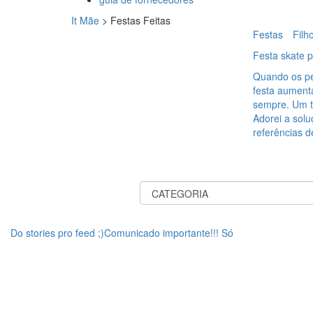
It Mãe
>
Festas Feitas
Festas
Filh
Festa skate p
Quando os pe
festa aument
sempre. Um te
Adorei a solu
referências d
Do stories pro feed ;)Comunicado importante!!! Só