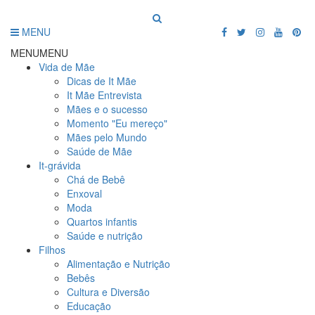
MENU
MENU
MENU
Vida de Mãe
Dicas de It Mãe
It Mãe Entrevista
Mães e o sucesso
Momento "Eu mereço"
Mães pelo Mundo
Saúde de Mãe
It-grávida
Chá de Bebê
Enxoval
Moda
Quartos infantis
Saúde e nutrição
Filhos
Alimentação e Nutrição
Bebês
Cultura e Diversão
Educação