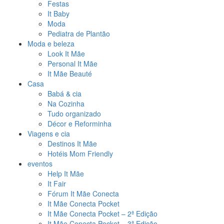
Festas
It Baby
Moda
Pediatra de Plantão
Moda e beleza
Look It Mãe
Personal It Mãe
It Mãe Beauté
Casa
Babá & cia
Na Cozinha
Tudo organizado
Décor e Reforminha
Viagens e cia
Destinos It Mãe
Hotéis Mom Friendly
eventos
Help It Mãe
It Fair
Fórum It Mãe Conecta
It Mãe Conecta Pocket
It Mãe Conecta Pocket – 2ª Edição
It Mãe Conecta Pocket – 3ª Edição