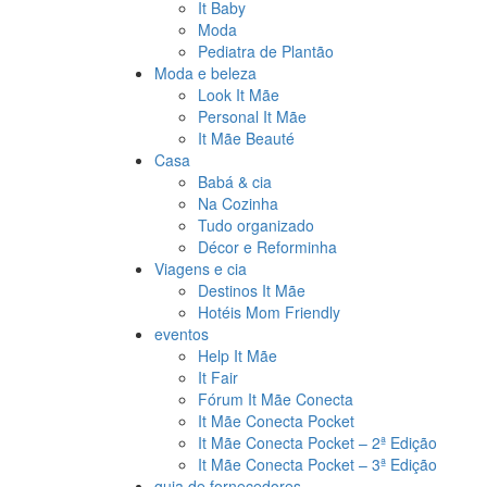
It Baby
Moda
Pediatra de Plantão
Moda e beleza
Look It Mãe
Personal It Mãe
It Mãe Beauté
Casa
Babá & cia
Na Cozinha
Tudo organizado
Décor e Reforminha
Viagens e cia
Destinos It Mãe
Hotéis Mom Friendly
eventos
Help It Mãe
It Fair
Fórum It Mãe Conecta
It Mãe Conecta Pocket
It Mãe Conecta Pocket – 2ª Edição
It Mãe Conecta Pocket – 3ª Edição
guia de fornecedores