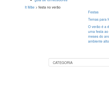
It Mãe
>
festa no verão
Festas
Temas para fe
O verão é a é
uma festa ao a
meses do ano
ambiente alto