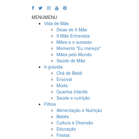
MENU
MENU
Vida de Mãe
Dicas de It Mãe
It Mãe Entrevista
Mães e o sucesso
Momento "Eu mereço"
Mães pelo Mundo
Saúde de Mãe
It-grávida
Chá de Bebê
Enxoval
Moda
Quartos infantis
Saúde e nutrição
Filhos
Alimentação e Nutrição
Bebês
Cultura e Diversão
Educação
Festas