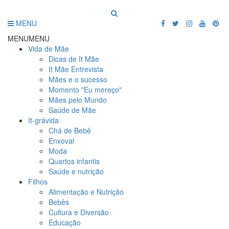
MENU
MENU
MENU
Vida de Mãe
Dicas de It Mãe
It Mãe Entrevista
Mães e o sucesso
Momento "Eu mereço"
Mães pelo Mundo
Saúde de Mãe
It-grávida
Chá de Bebê
Enxoval
Moda
Quartos infantis
Saúde e nutrição
Filhos
Alimentação e Nutrição
Bebês
Cultura e Diversão
Educação