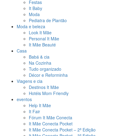
Festas
It Baby
Moda
Pediatra de Plantão
Moda e beleza
Look It Mãe
Personal It Mãe
It Mãe Beauté
Casa
Babá & cia
Na Cozinha
Tudo organizado
Décor e Reforminha
Viagens e cia
Destinos It Mãe
Hotéis Mom Friendly
eventos
Help It Mãe
It Fair
Fórum It Mãe Conecta
It Mãe Conecta Pocket
It Mãe Conecta Pocket – 2ª Edição
It Mãe Conecta Pocket – 3ª Edição